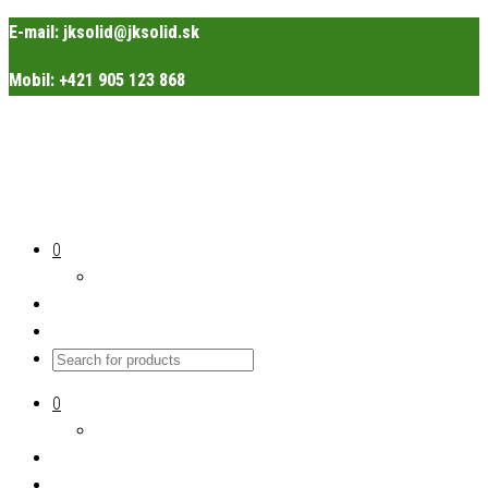
E-mail: jksolid@jksolid.sk
Mobil: +421 905 123 868
0
JK Solid
sústruženie dreva
0