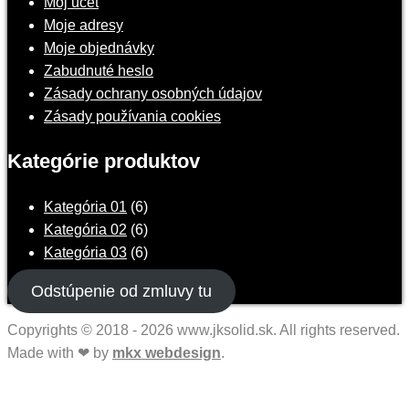
Môj účet
Moje adresy
Moje objednávky
Zabudnuté heslo
Zásady ochrany osobných údajov
Zásady používania cookies
Kategórie produktov
Kategória 01
(6)
Kategória 02
(6)
Kategória 03
(6)
Odstúpenie od zmluvy tu
Copyrights © 2018 - 2026 www.jksolid.sk. All rights reserved.
Made with ❤ by
mkx webdesign
.