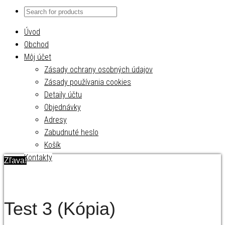
Úvod
Obchod
Môj účet
Zásady ochrany osobných údajov
Zásady používania cookies
Detaily účtu
Objednávky
Adresy
Zabudnuté heslo
Košík
Kontakty
Zľava!
Test 3 (Kópia)